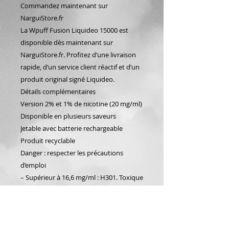
Commandez maintenant sur
NarguiStore.fr
La Wpuff Fusion Liquideo 15000 est
disponible dès maintenant sur
NarguiStore.fr. Profitez d’une livraison
rapide, d’un service client réactif et d’un
produit original signé Liquideo.
Détails complémentaires
Version 2% et 1% de nicotine (20 mg/ml)
Disponible en plusieurs saveurs
Jetable avec batterie rechargeable
Produit recyclable
Danger : respecter les précautions
d’emploi
– Supérieur à 16,6 mg/ml : H301. Toxique
en cas d’ingestion (catégorie 3)
“La nicotine crée une forte dépendance,
son utilisation par les non-fumeurs n’est
pas recommandée”.