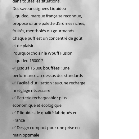
dans toutes les situations.
Des saveurs signées Liquideo
Liquideo, marque française reconnue,
propose ici une palette d’arômes riches,
fruités, mentholés ou gourmands.
Chaque puff est un concentré de goût
et de plaisir.
Pourquoi choisir la Wpuff Fusion
Liquideo 15000 ?
✅ Jusqu’à 15 000 bouffées : une
performance au-dessus des standards
✅ Facilité d’utilisation : aucune recharge
ni réglage nécessaire
✅ Batterie rechargeable : plus
économique et écologique
✅ E-liquides de qualité fabriqués en
France
✅ Design compact pour une prise en
main optimale