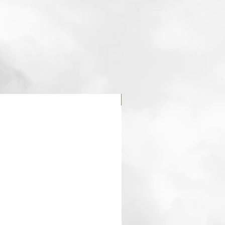
Dragon 🐉 fraise