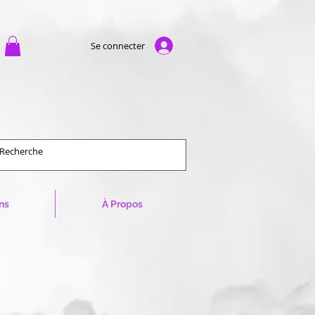
Se connecter
ns
À Propos