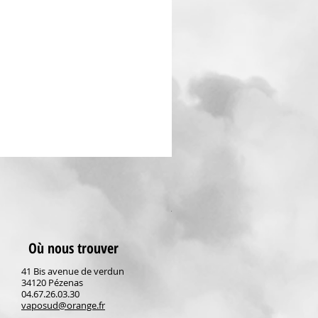
Dragon Fraise Fruizee Max
Prix
19,90 €
TVA Incluse
Où nous trouver
41 Bis avenue de verdun
34120 Pézenas
04.67.26.03.30
vaposud@orange.fr