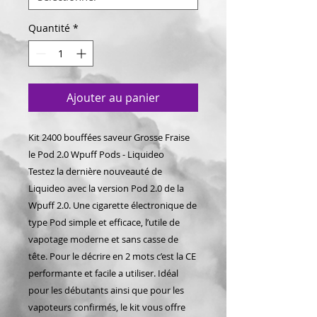
Quantité
*
Ajouter au panier
Kit 2400 bouffées saveur Grosse Fraise
le Pod 2.0 Wpuff Pods - Liquideo
Testez la dernière nouveauté de
Liquideo avec la version Pod 2.0 de la
Wpuff 2.0. Une cigarette électronique de
type Pod simple et efficace, l’utile de
vapotage moderne et sans casse de
tête. Pour le décrire en 2 mots c’est la CE
performante et facile a utiliser. Idéal
pour les débutants ainsi que pour les
vapoteurs confirmés, le kit vous offre