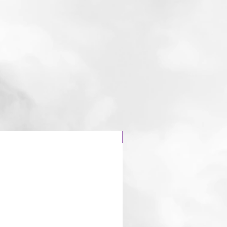
Dragon 🐉 fraise