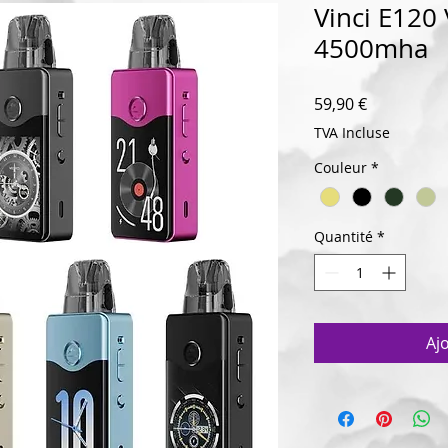
Vinci E12
4500mha
Prix
59,90 €
TVA Incluse
Couleur
*
Quantité
*
Aj