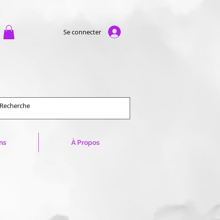
Se connecter
ns
À Propos