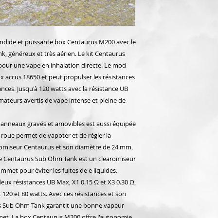
endide et puissante box Centaurus M200 avec le
 généreux et très aérien. Le kit Centaurus
 pour une vape en inhalation directe. Le mod
 accus 18650 et peut propulser les résistances
nces. Jusqu'à 120 watts avec la résistance UB
amateurs avertis de vape intense et pleine de
anneaux gravés et amovibles est aussi équipée
 roue permet de vapoter et de régler la
aromiseur Centaurus et son diamètre de 24 mm,
 Le Centaurus Sub Ohm Tank est un clearomiseur
mmet pour éviter les fuites de e liquides.
deux résistances UB Max, X1 0.15 Ω et X3 0.30 Ω,
120 et 80 watts. Avec ces résistances et son
us Sub Ohm Tank garantit une bonne vapeur
et. La box Centaurus M200 offre l'autonomie