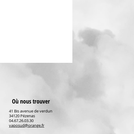
Dragon Fraise Fruizee Max
Prix
19,90 €
TVA Incluse
Où nous trouver
41 Bis avenue de verdun
34120 Pézenas
04.67.26.03.30
vaposud@orange.fr