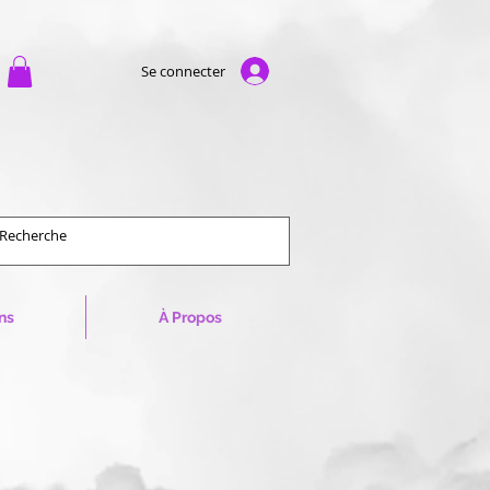
Se connecter
ns
À Propos