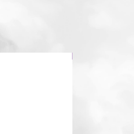
Dragon 🐉 fraise