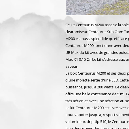
Ce kit Centaurus M200 associe la spl
clearomiseur Centaurus Sub Ohm Tank,
M200 est aussi splendide qu'efficace
Centaurus M200 fonctionne avec deux
UB Max du kit avec de grandes puissa
Max X1 0.15 Ω ! Le kit s'adresse aux 
vapeur.
La box Centaurus M200 et ses deux p
d'une molette sertie d'une LED. Cette
puissance, jusqu'à 200 watts. Le cle
offre une belle contenance de 5 ml.
très aérien et avec une aération au so
Le kit Centaurus M200 est livré avec 
pour vapoter jusqu'à, respectivement 
volumineux drip-tip 510, le Centaur
bien dense avec des saveurs au somm