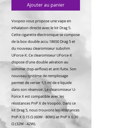
Ajouter au panier
Voopoo vous propose une vape en
inhalation directe avec le kit Drag 5.
Cette cigarette électronique se compose
de la box double accu 18650 Drag 5 et
du nouveau clearomiseur subohm
UForce-X. Ce clearomiseur UForce-X
dispose d'une double aération au
sommet (top-airflow) et anti fuite. Son
nouveau système de remplissage
permet de verser 5,5 ml de e liquide
dans son réservoir. Le clearomiseur U-
Force X est compatible avec les
résistances PnP X de Voopoo. Dans ce
kit Drag 5, nous trouvons les résistances
PnP-X 0.15 Ω (60W - 80W)) et PnP X 0.30
Ω (32W - 42W).