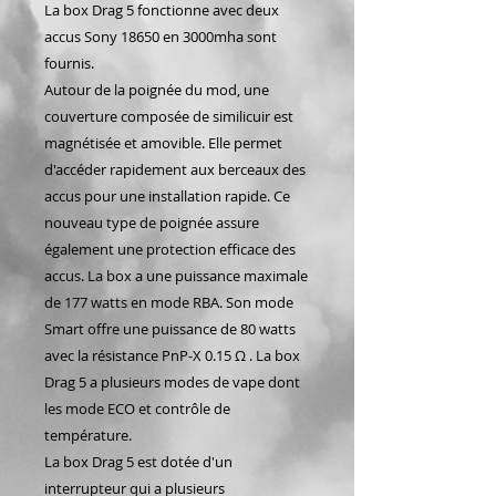
La box Drag 5 fonctionne avec deux
accus Sony 18650 en 3000mha sont
fournis.
Autour de la poignée du mod, une
couverture composée de similicuir est
magnétisée et amovible. Elle permet
d'accéder rapidement aux berceaux des
accus pour une installation rapide. Ce
nouveau type de poignée assure
également une protection efficace des
accus. La box a une puissance maximale
de 177 watts en mode RBA. Son mode
Smart offre une puissance de 80 watts
avec la résistance PnP-X 0.15 Ω . La box
Drag 5 a plusieurs modes de vape dont
les mode ECO et contrôle de
température.
La box Drag 5 est dotée d'un
interrupteur qui a plusieurs