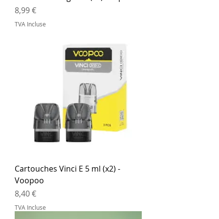
Prix
8,99 €
TVA Incluse
Cartouches Vinci E 5 ml (x2) -
Voopoo
Prix
8,40 €
TVA Incluse