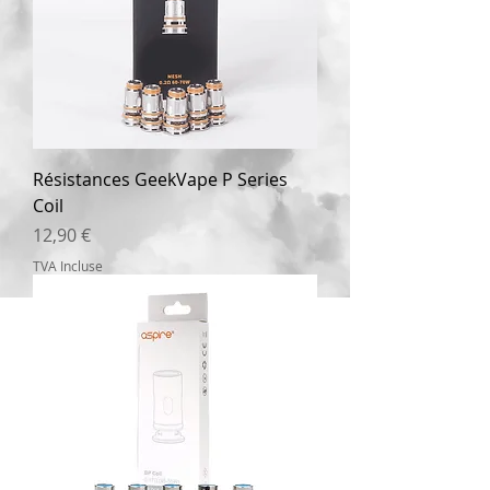
Résistances GeekVape P Series
Coil
Prix
12,90 €
TVA Incluse