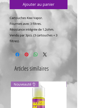
Ajouter au panier
Cartouches Kiwi Vapor.
Fournies avec 3 filtres.
Résistance intégrée de 1.2ohm.
Vendu par 3pcs. (3 cartouches + 3
filtres).
Articles similaires
Nouveauté 👌
Dragon 🐉 fraise