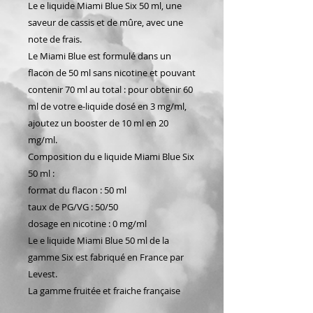
Le e liquide Miami Blue Six 50 ml, une
saveur de cassis et de mûre, avec une
note de frais.
Le Miami Blue est formulé dans un
flacon de 50 ml sans nicotine et pouvant
contenir 70 ml au total : pour obtenir 60
ml de votre e-liquide dosé en 3 mg/ml,
ajoutez un booster de 10 ml en 20
mg/ml.
Composition du e liquide Miami Blue Six
50 ml :
format du flacon : 50 ml
taux de PG/VG : 50/50
dosage en nicotine : 0 mg/ml
Le e liquide Miami Blue 50 ml de la
gamme Six est fabriqué en France par
Levest.
La gamme fruitée et fraiche française