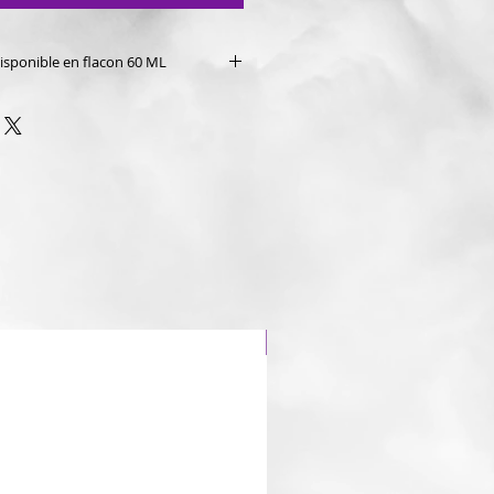
disponible en flacon 60 ML
sert de Mamie de la gamme Petit
n France par le groupe Levest.
Dragon 🐉 fraise