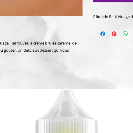
E liquide Petit Nuage 
Le e liquide Le Des
Nuage est produit e
Nuage. Retrouvez la crème brûlée caramel de
u goûter. Un délicieux dessert qui vous