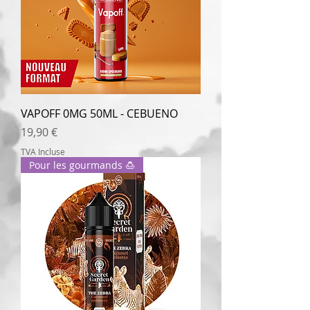
VAPOFF 0MG 50ML - CEBUENO
Prix
19,90 €
TVA Incluse
Pour les gourmands 🍮