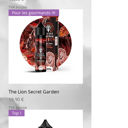
TVA Incluse
Pour les gourmands 🫶
The Lion Secret Garden
Prix
19,90 €
TVA Incluse
Top !