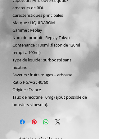
vapoteurs MTL ouverts qu’aux
amateurs de RDL.
Caractéristiques principales
Marque : LIQUIDAROM
Gamme : Replay
Nom du produit : Replay Tokyo
Contenance : 100ml (flacon de 120ml
rempli à 100ml)
Type de liquide : surboosté sans
nicotine
Saveurs : fruits rouges – arbouse
Ratio PG/VG : 40/60
Origine : France
Taux de nicotine : 0mg (ajout possible de
boosters si besoin).