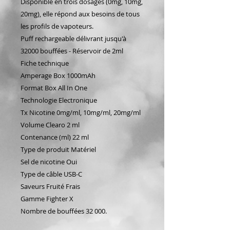
Disponible en trois dosages (0mg, 10mg,
20mg), elle répond aux besoins de tous
les profils de vapoteurs.
Puff rechargeable délivrant jusqu'à
32000 bouffées - Réservoir de 2ml
Fiche technique
Amperage Box 1000mAh
Format Box All In One
Technologie Electronique
Tx Nicotine 0mg/ml, 10mg/ml, 20mg/ml
Volume Clearo 2 ml
Contenance (ml) 22 ml
Type de produit Matériel
Sel de nicotine Oui
Type de câble USB-C
Saveurs Fruité Frais
Gamme Fighter X
Nombre de bouffées 32 000.