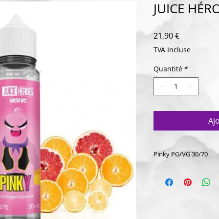
JUICE HÉR
Prix
21,90 €
TVA Incluse
Quantité
*
Aj
Pinky PG/VG 30/70
Dégustez notre e-li
collection Juice He
citron ont uni leur
moment de vape inég
tellement bon.