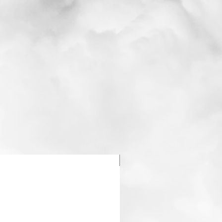
Dragon 🐉 fraise