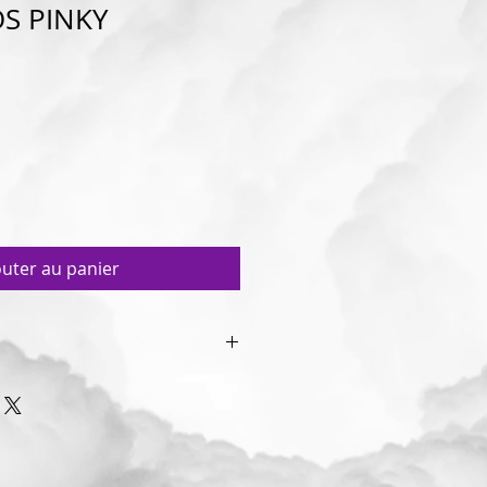
OS PINKY
outer au panier
quide Liquideo Pinky de la
roes : pamplemousse, orange et
s forces pour vous procurer un
alé. Légèrement frais et fruité,