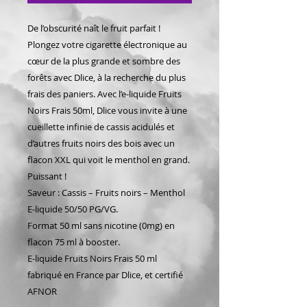
De l’obscurité naît le fruit parfait !
Plongez votre cigarette électronique au
cœur de la plus grande et sombre des
forêts avec Dlice, à la recherche du plus
frais des paniers. Avec l’e-liquide Fruits
Noirs Frais 50ml, Dlice vous invite à une
cueillette infinie de cassis acidulés et
d’autres fruits noirs des bois avec un
flacon XXL qui voit le menthol en grand.
Puissant !
Saveur : Cassis – Fruits noirs – Menthol
E-liquide 50/50 PG/VG.
Format 50 ml sans nicotine (0mg) en
flacon 75 ml à booster.
E-liquide Fruits Noirs Frais 50 ml
fabriqué en France par Dlice, et certifié
AFNOR