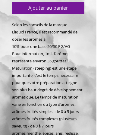
Ajouter au panier
Selon les conseils de la marque
Eliquid France, il est recommandé de
doser les arômes à :
10% pour une base 50/50 PG/VG
Pour information, 1ml d'arôme
représente environ 35 gouttes.
Maturation (steeping) est une étape
importante, c'est le temps nécessaire
pour que votre préparation atteigne
son plus haut degré de développement
aromatique. Le temps de maturation
varie en fonction du type d'arômes :
arômes fruités simples - de 0 à 5 jours
arômes fruités complexes (plusieurs
saveurs) - de 3 à 7 jours
arômes menthe, épices, anis, réglisse,