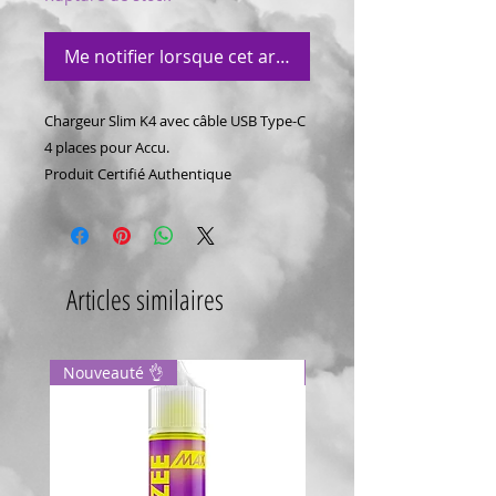
Me notifier lorsque cet article est disponible
Chargeur Slim K4 avec câble USB Type-C
4 places pour Accu.
Produit Certifié Authentique
Articles similaires
Nouveauté 👌
Dragon 🐉 fraise