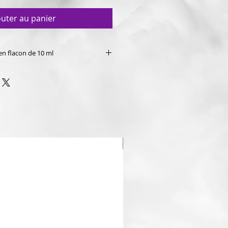
outer au panier
 en flacon de 10 ml
PG/VG de 80/20.
Dragon 🐉 fraise