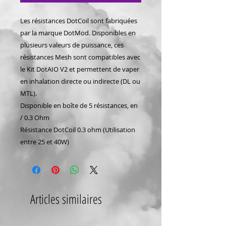
Les résistances DotCoil sont fabriquées
par la marque DotMod. Disponibles en
plusieurs valeurs de puissance, ces
résistances Mesh sont compatibles avec
le Kit DotAIO V2 et permettent de vaper
en inhalation directe ou indirecte (DL ou
MTL).
Disponible en boîte de 5 résistances, en
/ 0.3 Ohm
Résistance DotCoil 0.3 ohm (Utilisation
entre 25 et 40W)
Articles similaires