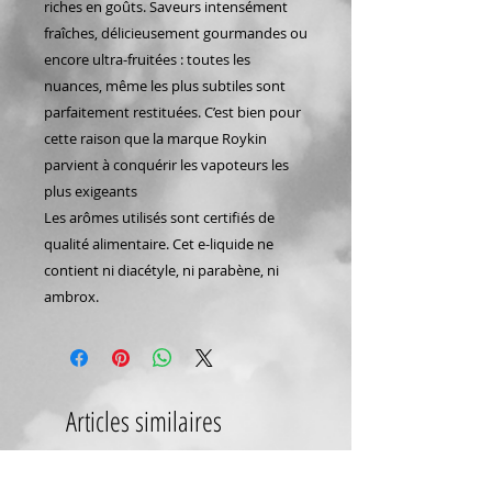
riches en goûts. Saveurs intensément
fraîches, délicieusement gourmandes ou
encore ultra-fruitées : toutes les
nuances, même les plus subtiles sont
parfaitement restituées. C’est bien pour
cette raison que la marque Roykin
parvient à conquérir les vapoteurs les
plus exigeants
Les arômes utilisés sont certifiés de
qualité alimentaire. Cet e-liquide ne
contient ni diacétyle, ni parabène, ni
ambrox.
Articles similaires